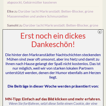
abgezockt, Gebärmütter kassieren
Elke
zu
Darüber lacht Markranstädt: Betten-Blocker, grüne
Massenmedien und andere Schmunzetten
Samoht
zu
Darüber lacht Markranstädt: Betten-Blocker, grüne
Massenmedien und andere Schmunzetten
×
Erst noch ein dickes
Birgit Feyer
zu
Darüber lacht Markranstädt: Betten-Blocker,
Dankeschön!
grüne Massenmedien und andere Schmunzetten
Bernhard
zu
Darüber lacht Markranstädt: Betten-Blocker,
Die hinter den Markranstädter Nachtschichten steckenden
grüne Massenmedien und andere Schmunzetten
Mühen sind zwar oft umsonst, aber ins Netz und damit zu
Ihnen nach Hause gelangt der Spaß nicht kostenlos. Das ist
nur möglich, weil wir von starken lokalen Partnern
unterstützt werden, denen der Humor ebenfalls am Herzen
liegt.
Search for:
Die Beiträge in dieser Woche werden präsentiert von
:
MIT EINEM KLICK ZU UNSEREN PARTNERN
MN-Tipp: Einfach auf das Bild klicken und mehr erfahren.
Wenn Sie fortfahren, setzt diese Seite einen Cookie, der eine