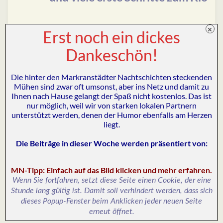
×
Erst noch ein dickes
Grade mal neun Fotos mit ihrem Konterfei hat die
Dankeschön!
Markranstädter Bürgermeisterin dem Volke im jüngsten
Amtsblatt angeboten – und das knapp 16 Monate vor
Die hinter den Markranstädter Nachtschichten steckenden
der nächsten Wahl! Jetzt fragt sich der homo marcransis
Mühen sind zwar oft umsonst, aber ins Netz und damit zu
besorgt: Schwächelt sie etwa, so kurz vorm Endkampf
Ihnen nach Hause gelangt der Spaß nicht kostenlos. Das ist
nur möglich, weil wir von starken lokalen Partnern
um die Titelverteidigung? Die Antwort: Klares Nein! Am
unterstützt werden, denen der Humor ebenfalls am Herzen
13. Mai wird das neue Stadtbad …
liegt.
Die Beiträge in dieser Woche werden präsentiert von
:
Weiterlesen
MN-Tipp: Einfach auf das Bild klicken und mehr erfahren.
Wenn Sie fortfahren, setzt diese Seite einen Cookie, der eine
Stunde lang gültig ist. Damit soll verhindert werden, dass sich
dieses Popup-Fenster beim Anklicken jeder neuen Seite
1
2
3
…
11
erneut öffnet.