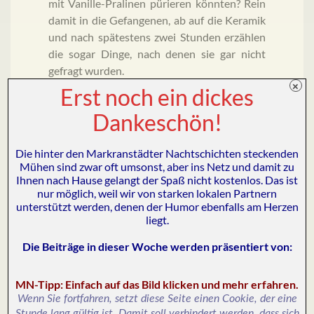
mit Vanille-Pralinen pürieren könnten? Rein
damit in die Gefangenen, ab auf die Keramik
und nach spätestens zwei Stunden erzählen
die sogar Dinge, nach denen sie gar nicht
gefragt wurden.
×
Erst noch ein dickes
Zurück zur Koloskopie. Ich hätte am Ende
Dankeschön!
dieses ersten Tages meinen Schließmuskel
darauf verwettet, dass der Zeiger nach
Die hinter den Markranstädter Nachtschichten steckenden
Betreten der Waage fest auf der Null
Mühen sind zwar oft umsonst, aber ins Netz und damit zu
verharrt. Mehr noch: Im Geiste sehe ich, wie
Ihnen nach Hause gelangt der Spaß nicht kostenlos. Das ist
sich die Skala sogar leicht in den
nur möglich, weil wir von starken lokalen Partnern
Minusbereich neigt, nachdem ich kurz
unterstützt werden, denen der Humor ebenfalls am Herzen
liegt.
gerülpst habe.
Die Beiträge in dieser Woche werden präsentiert von
:
Das Entsetzen ist geradezu schier, als sich
die Anzeige nach wenigen Sekunden trotz der
MN-Tipp: Einfach auf das Bild klicken und mehr erfahren.
vorangegangenen Tortur immer noch bei der
Wenn Sie fortfahren, setzt diese Seite einen Cookie, der eine
mir altbekannten Zahl einpendelt. Das
Stunde lang gültig ist. Damit soll verhindert werden, dass sich