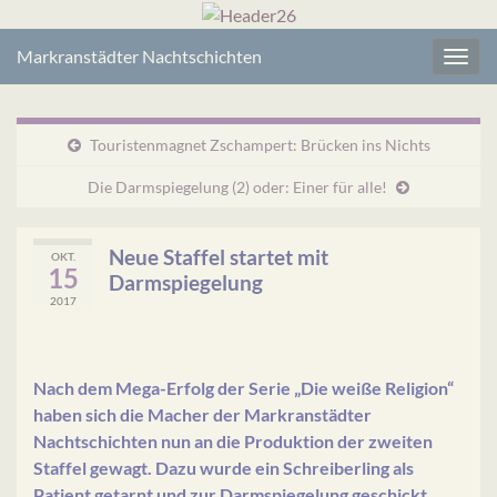
Markranstädter Nachtschichten
Navig
umsc
Touristenmagnet Zschampert: Brücken ins Nichts
Die Darmspiegelung (2) oder: Einer für alle!
Neue Staffel startet mit
OKT.
15
Darmspiegelung
2017
Nach dem Mega-Erfolg der Serie „Die weiße Religion“
haben sich die Macher der Markranstädter
Nachtschichten nun an die Produktion der zweiten
Staffel gewagt. Dazu wurde ein Schreiberling als
Patient getarnt und zur Darmspiegelung geschickt.