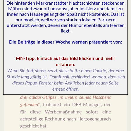
Die hinter den Markranstädter Nachtschichten steckenden
Mühen sind zwar oft umsonst, aber ins Netz und damit zu
Der größte Clou dieses Wäschesets aber liegt
Ihnen nach Hause gelangt der Spaß nicht kostenlos. Das ist
im Unsichtbaren: Die nationale
nur möglich, weil wir von starken lokalen Partnern
Verbundenheit des DFB-Teams mit dem ur-
unterstützt werden, denen der Humor ebenfalls am Herzen
liegt.
deutschen adidas-Konzern, die zuletzt von
einem Ausrüstervertrag mit dem us-
Die Beiträge in dieser Woche werden präsentiert von
:
amerikanischen Nike-Konkurrenten
überschattet wurde, lässt sich nahezu
MN-Tipp: Einfach auf das Bild klicken und mehr
unsichtbar wiederherstellen.
erfahren.
Wenn Sie fortfahren, setzt diese Seite einen Cookie, der eine
Der geheime Adidas-Deal
Stunde lang gültig ist. Damit soll verhindert werden, dass sich
„Nach einem Testeinsatz im Probetraining
dieses Popup-Fenster beim Anklicken jeder neuen Seite
erneut öffnet.
haben wir beim Opfer einer Blutgrätsche die
drei adidas-Stripes im Innern seines Höschens
, frohlockt ein DFB-Manager, der
gefunden“
für diese Werbemaßnahme sofort eine
achtstellige Rechnung nach Herzogenaurach
geschickt hat.