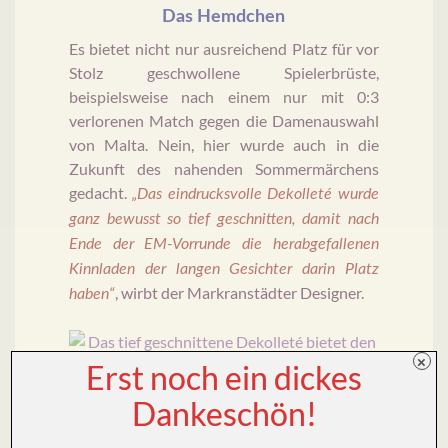
Das Hemdchen
Es bietet nicht nur ausreichend Platz für vor
Stolz geschwollene Spielerbrüste,
beispielsweise nach einem nur mit 0:3
verlorenen Match gegen die Damenauswahl
von Malta. Nein, hier wurde auch in die
Zukunft des nahenden Sommermärchens
gedacht.
„Das eindrucksvolle Dekolleté wurde
ganz bewusst so tief geschnitten, damit nach
Ende der EM-Vorrunde die herabgefallenen
Kinnladen der langen Gesichter darin Platz
, wirbt der Markranstädter Designer.
haben“
×
Erst noch ein dickes
Dankeschön!
Das tief geschnittene Dekolleté bietet den Kinnladen
der langen Gesichter nach der Vorrunde genug Platz.