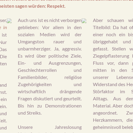
heisten sagen würden: Respekt.
ser,
Auch uns ist es nicht verborgen
Aber schauen wi
geblieben: Vor allem in den
Titelbild: Da hat of
e in
sozialen Medien wird der
einer noch ein bi
ist
Umgangston rauer und
übriggehabt und
Nur
unbarmherziger. Ja, aggressiv.
gefasst. Stellen 
Das
Es wird über politische Ziele,
Ziegelpflasterung 
Die
Ein- und Ausgrenzungen,
Fluss vor, dann 
sten
Geschlechterrollen und
mitten in den S
Familienbilder, religiöse
unserer Leben
Zugehörigkeiten und
Widerstand des Her
and
wirtschaftlich drängende
Störfaktor im 
nst.
Fragen diskutiert und geurteilt.
Alltags. Aus de
ein
Bis hin zu Demonstrationen
Material. Aber doc
ein.
und Streiks.
angeordnet. Z
und
Herzkammern, di
eit.
Unsere Jahreslosung
geheimnisvoll beleb
und