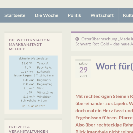
Startseite
Die Woche
Politik
Wirtschaft
Kult
Osterüberraschung „Made i
DIE WETTERSTATION
Schwarz-Rot-Gold ~ das neue A
MARKRANSTÄDT
MELDET:
Wort für(
MÄRZ
29
2024
Mit rechteckigen Steinen K
übereinander zu stapeln. W
doch mal ein Herz fasst un
Ergebnissen führen. Pfarr
Also über rechteckige Rahm
FREIZEIT &
Blick irgendwie nicht rein
VERANSTALTUNGEN