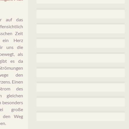
r auf das
fensichtlich
sschen Zeit
 ein Herz
wir uns die
bewegt, als
gibt es da
trömungen
swege den
zens. Einen
Strom des
m gleichen
h besonders
wei große
e den Weg
en.