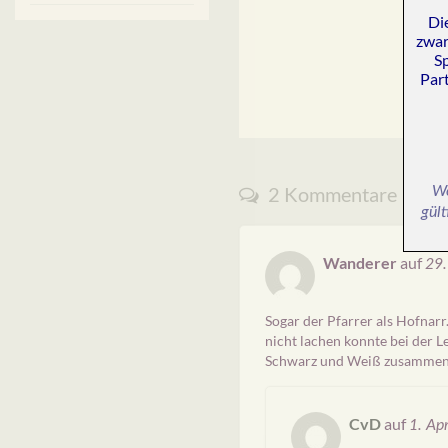
Di
zwar
Sp
Par
2 Kommentare
We
gült
Wanderer
auf
29
Sogar der Pfarrer als Hofnar
nicht lachen konnte bei der L
Schwarz und Weiß zusammenb
CvD
auf
1. Ap