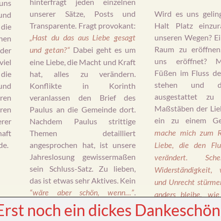
hinterfragt jeden einzelnen
uns
unserer Sätze, Posts und
Wird es uns gelin
nd
Transparente. Fragt provokant:
Halt Platz einzu
die
unseren Wegen? Ei
chen
„Hast du das aus Liebe gesagt
Raum zu eröffnen
Dabei geht es um
 der
und getan?“
uns eröffnet? M
iel
eine Liebe, die Macht und Kraft
Füßen im Fluss de
 die
hat, alles zu verändern.
stehen und 
nd
Konflikte in Korinth
ausgestattet zu
ren
veranlassen den Brief des
Maßstäben der Lieb
ren
Paulus an die Gemeinde dort.
ein zu einem G
rer
Nachdem Paulus strittige
haft
Themen detailliert
mache mich zum R
de.
angesprochen hat, ist unsere
Liebe, die den Flu
Jahreslosung gewissermaßen
verändert. Sc
sein Schluss-Satz. Zu lieben,
Widerständigkeit
das ist etwas sehr Aktives. Kein
und Unrecht stürme
.
“wäre aber schön, wenn…”
anders bleibe, wi
Sondern eine innere Haltung, in
Erst noch ein dickes Dankeschön
durch deinen Geis
der alles geschieht. Deshalb
hast. Amen“.