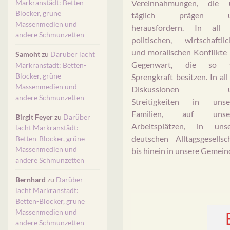
Markranstädt: Betten-
Vereinnahmungen, die 
Blocker, grüne
täglich prägen u
Massenmedien und
herausfordern. In all 
andere Schmunzetten
politischen, wirtschaftli
und moralischen Konflikte
Samoht
zu
Darüber lacht
Gegenwart, die so v
Markranstädt: Betten-
Blocker, grüne
Sprengkraft besitzen. In all
Massenmedien und
Diskussionen u
andere Schmunzetten
Streitigkeiten in unse
Familien, auf unse
Birgit Feyer
zu
Darüber
Arbeitsplätzen, in unse
lacht Markranstädt:
deutschen Alltagsgesellsc
Betten-Blocker, grüne
Massenmedien und
bis hinein in unsere Gemein
andere Schmunzetten
Bernhard
zu
Darüber
lacht Markranstädt:
Betten-Blocker, grüne
Massenmedien und
andere Schmunzetten