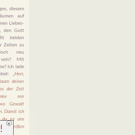
gen, diesem
räumen auf
nen Liebes-
, den Gott
it beiden
r Zeiten zu
doch neu
 sein? Mit
e? Ich lade
ebet:
„Herr,
aum deiner
ss der Zeit
henke mir
, wo Gewalt
n. Damit ich
e du es uns
×
!
t verheißen