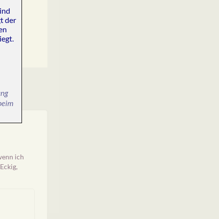
ind
t der
len
egt.
ang
 beim
wenn ich
Eckig,