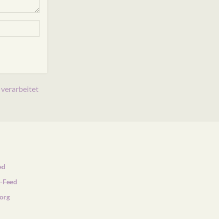
verarbeitet
ed
-Feed
org