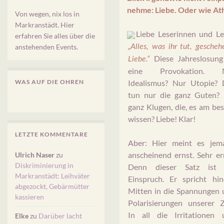
nehme: Liebe. Oder wie At
Von wegen, nix los in
Markranstädt. Hier
Liebe Leserinnen und Le
erfahren Sie alles über die
anstehenden Events.
„Alles, was ihr tut, gescheh
Diese Jahreslosung 
Liebe.“
eine Provokation. 
WAS AUF DIE OHREN
Idealismus? Nur Utopie? 
tun nur die ganz Guten? 
ganz Klugen, die, es am be
wissen? Liebe! Klar!
LETZTE KOMMENTARE
Aber: Hier meint es jem
anscheinend ernst. Sehr er
Ulrich Naser
zu
Diskriminierung in
Denn dieser Satz ist 
Markranstädt: Leihväter
Einspruch. Er spricht hin
abgezockt, Gebärmütter
Mitten in die Spannungen 
kassieren
Polarisierungen unserer Z
In all die Irritationen 
Elke
zu
Darüber lacht