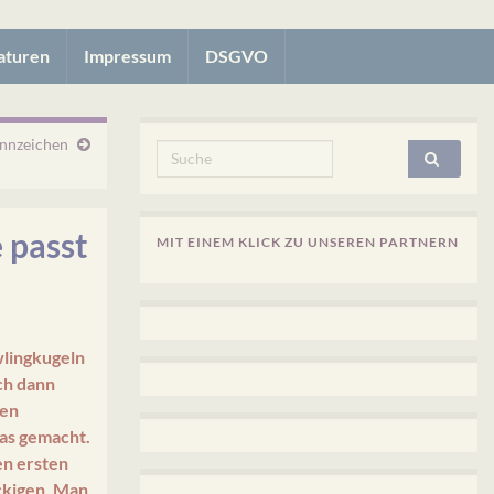
aturen
Impressum
DSGVO
nnzeichen
Search for:
 passt
MIT EINEM KLICK ZU UNSEREN PARTNERN
wlingkugeln
ch dann
den
as gemacht.
en ersten
ckigen. Man