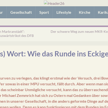
ur
Gesellschaft
Sport
Lifestyle
Kirche
Karik
n Markranstädt“:
Der schwere Weg zum neuen MKR-Ke
uswärtstrikot des DFB
s) Wort: Wie das Runde ins Eckige
urven zu verlegen, das klingt erstmal wie der Versuch, drei Bo
er sowas in einer MPU versucht, fällt durch. Aber wenn man si
d das scheinbar Unmögliche versucht, kann das zu überraschen
er Michael Zemmrich hat sich zu Ostern mal Gedanken über sow
en in unserer Gesellschaft, in die anders geformte Dinge auf d
passen wollen. Denn es kann funktionieren mit dem Runden im E