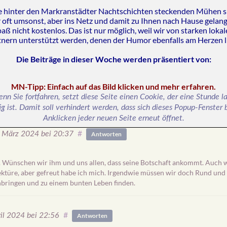
Straßenkunst. Im wahrsten
e hinter den Markranstädter Nachtschichten steckenden Mühen s
Sinn des Wortes. Kurven lassen
 oft umsonst, aber ins Netz und damit zu Ihnen nach Hause gelang
aß nicht kostenlos. Das ist nur möglich, weil wir von starken loka
sich ja nicht so leicht verlegen
tnern unterstützt werden, denen der Humor ebenfalls am Herzen li
mit rechteckigen
Straßensteinen.
Die Beiträge in dieser Woche werden präsentiert von
:
MN-Tipp: Einfach auf das Bild klicken und mehr erfahren.
nn Sie fortfahren, setzt diese Seite einen Cookie, der eine Stunde l
ig ist. Damit soll verhindert werden, dass sich dieses Popup-Fenster
Anklicken jeder neuen Seite erneut öffnet.
#
. März 2024
bei 20:37
Antworten
r. Wünschen wir ihm und uns allen, dass seine Botschaft ankommt. Auch 
ektüre, aber gefreut habe ich mich. Irgendwie müssen wir doch Rund und 
ringen und zu einem bunten Leben finden.
#
ril 2024
bei 22:56
Antworten