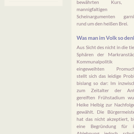
bewährten Kurs, 
mannigfaltigen
Scheinargumenten garnie
rund um den heißen Brei.
Was man im Volk so den
Aus Sicht des nicht in die ti
Sphären der Markranstäd
Kommunalpolitik
eingeweihten Promuch
stellt sich das leidige Pro
bislang so dar: Im inzwis
zum Zeitalter der Ant
gereiften Frühstadium wu
Heike Helbig zur Nachfolg
gewählt. Die Bürgermeiste
hat das nicht akzeptiert, b
eine Begründung für i
Ablehnung jedoch schuld