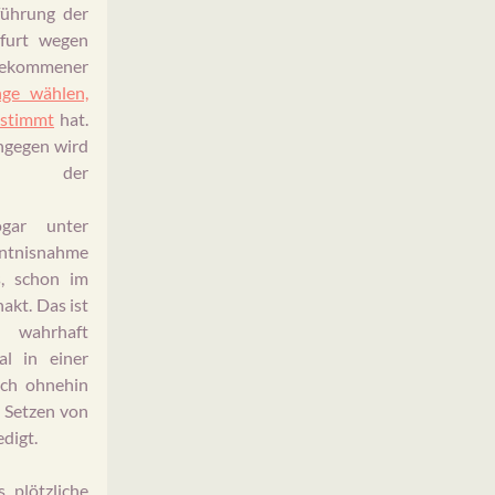
führung der
urt wegen
 gekommener
nge wählen,
estimmt
hat.
ngegen wird
t der
ogar unter
nntnisnahme
s, schon im
akt. Das ist
wahrhaft
al in einer
sich ohnehin
 Setzen von
edigt.
 plötzliche