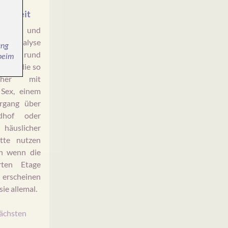
benszeit
davor und
r Analyse
ang
 somit rund
 beim
zeit, die so
cher mit
 Sex, einem
ergang über
dhof oder
 häuslicher
tte nutzen
h wenn die
rten Etage
erscheinen
ie allemal.