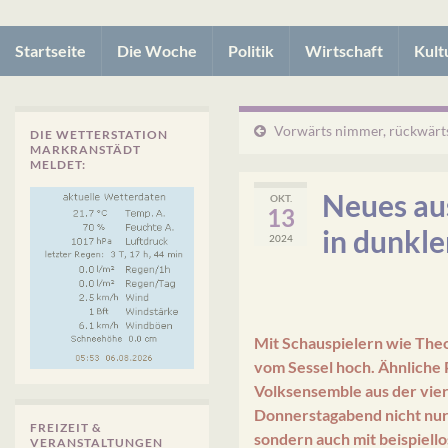
Startseite
Die Woche
Politik
Wirtschaft
Kult
Vorwärts nimmer, rückwärt
DIE WETTERSTATION
MARKRANSTÄDT
MELDET:
Neues aus
OKT.
13
in dunkle
2024
Mit Schauspielern wie The
vom Sessel hoch. Ähnlich
Volksensemble aus der viert
Donnerstagabend nicht nur
FREIZEIT &
sondern auch mit beispiell
VERANSTALTUNGEN