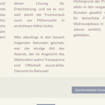
Hintergrund der Pr
cht
dieser Lösung für
allein in den verg
rde
Erleichterung, und sei es nur,
Stunden gewälzt 
das
weil damit der Fronturlaub
für lächerliche 
hin
noch vor Mitternacht in
Wohnungsbaus in 
che
erreichbare Nähe rückte.
Jahren wirklich 
tzen
geblieben.
iert
Was allerdings in den danach
folgenden Sekunden geschah,
war der einzige Akt des
Abends, der im Angesicht des
Wahlvolkes wahre Transparenz
und Offenheit ausstrahlte.
Glasnost im Ratssaal!
Zum Kommentar-Formul