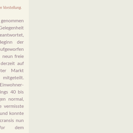
n Vorstellung.
e genommen
Gelegenheit
eantwortet,
Beginn der
fgeworfen
 neun freie
derzeit auf
ter Markt
mitgeteilt.
Einwohner-
ings 40 bis
en normal,
e vermisste
rund konnte
cransis nun
 Vor dem