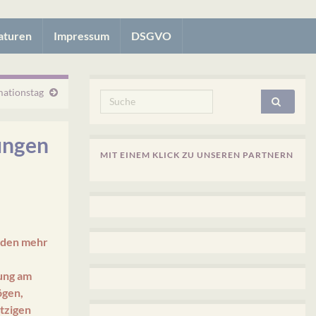
aturen
Impressum
DSGVO
ationstag
Search for:
dungen
MIT EINEM KLICK ZU UNSEREN PARTNERN
nden mehr
lung am
ögen,
itzigen