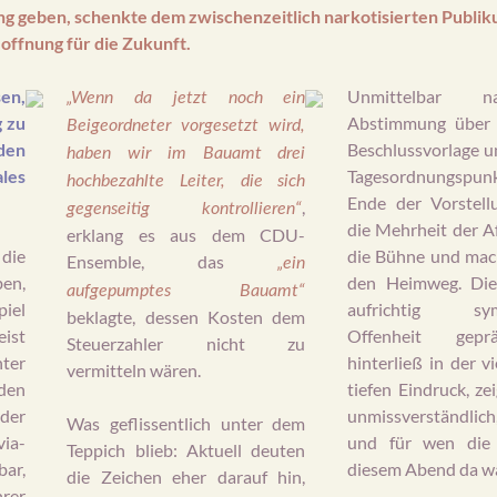
 geben, schenkte dem zwischenzeitlich narkotisierten Publik
offnung für die Zukunft.
en,
Unmittelbar 
„Wenn da jetzt noch ein
 zu
Abstimmung über 
Beigeordneter vorgesetzt wird,
 den
Beschlussvorlage u
haben wir im Bauamt drei
les
Tagesordnungsp
hochbezahlte Leiter, die sich
Ende der Vorstellu
,
gegenseitig kontrollieren“
die Mehrheit der A
erklang es aus dem CDU-
die
die Bühne und mach
Ensemble, das
„ein
en,
den Heimweg. Die
aufgepumptes Bauamt“
piel
aufrichtig symp
beklagte, dessen Kosten dem
ist
Offenheit gep
Steuerzahler nicht zu
ter
hinterließ in der v
vermitteln wären.
den
tiefen Eindruck, ze
er
unmissverständl
Was geflissentlich unter dem
ia-
und für wen die
Teppich blieb: Aktuell deuten
bar,
diesem Abend da w
die Zeichen eher darauf hin,
rer