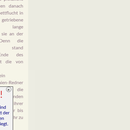
tten danach
ettflucht in
 getriebene
o lange
 sie an der
Denn die
nde stand
Ende des
t die von
ein
en-Redner
den, die
×
!
alb Stunden
e von ihrer
ind
30 Uhr bis
t der
en 23 Uhr zu
len
egt.