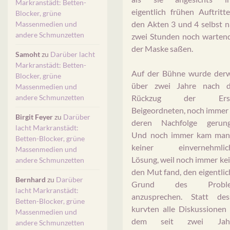
Markranstädt: Betten-
eigentlich frühen Auftritt
Blocker, grüne
den Akten 3 und 4 selbst 
Massenmedien und
andere Schmunzetten
zwei Stunden noch wartend
der Maske saßen.
Samoht
zu
Darüber lacht
Markranstädt: Betten-
Auf der Bühne wurde derwe
Blocker, grüne
über zwei Jahre nach 
Massenmedien und
andere Schmunzetten
Rückzug der Erst
Beigeordneten, noch immer
Birgit Feyer
zu
Darüber
deren Nachfolge gerung
lacht Markranstädt:
Und noch immer kam man
Betten-Blocker, grüne
keiner einvernehmlic
Massenmedien und
Lösung, weil noch immer ke
andere Schmunzetten
den Mut fand, den eigentli
Bernhard
zu
Darüber
Grund des Proble
lacht Markranstädt:
anzusprechen. Statt des
Betten-Blocker, grüne
kurvten alle Diskussionen
Massenmedien und
dem seit zwei Jah
andere Schmunzetten