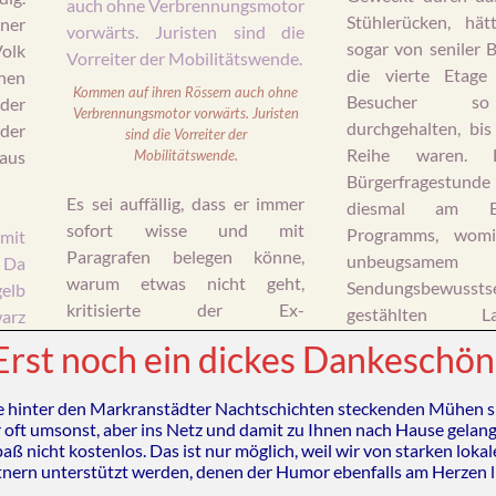
Stühlerücken, hä
ner
sogar von seniler B
olk
die vierte Etage
hen
Kommen auf ihren Rössern auch ohne
Besucher s
der
Verbrennungsmotor vorwärts. Juristen
durchgehalten, bis
der
sind die Vorreiter der
Reihe waren. 
aus
Mobilitätswende.
Bürgerfragestu
Es sei auffällig, dass er immer
diesmal am 
sofort wisse und mit
Programms, womi
Paragrafen belegen könne,
unbeugsamem
warum etwas nicht geht,
Sendungsbewussts
kritisierte der Ex-
gestählten Lai
Bürgermeister.
„Wir würden in
gezwungen wur
Erst noch ein dickes Dankeschön
allen Belangen schneller
gesamte viereinh
währende Dramödi
vorankommen, wenn wir von
die
e hinter den Markranstädter Nachtschichten steckenden Mühen s
Ouvertüre um 18:
ihnen wenigstens ab und zu
rz
 oft umsonst, aber ins Netz und damit zu Ihnen nach Hause gelang
hin zum Epilog geg
aß nicht kostenlos. Das ist nur möglich, weil wir von starken loka
auch mal erfahren würden, wie
tnern unterstützt werden, denen der Humor ebenfalls am Herzen li
durchleiden.
etwas, das uns weiter bringt,
was