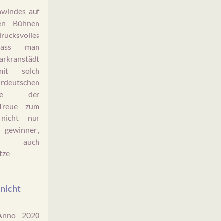
nwindes auf
hen Bühnen
rucksvolles
dass man
rkranstädt
it solch
deutschen
ie der
 Treue zum
nicht nur
ewinnen,
 auch
tze
 nicht
 Anno 2020