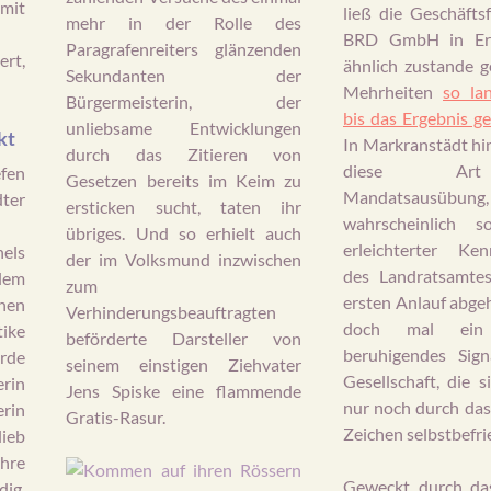
mit
ließ die Geschäfts
mehr in der Rolle des
BRD GmbH in Erf
Paragrafenreiters glänzenden
rt,
ähnlich zustande
Sekundanten der
Mehrheiten
so la
Bürgermeisterin, der
bis das Ergebnis g
unliebsame Entwicklungen
kt
In Markranstädt hi
durch das Zitieren von
diese Ar
efen
Gesetzen bereits im Keim zu
Mandatsausübung,
ter
ersticken sucht, taten ihr
wahrscheinlich s
übriges. Und so erhielt auch
erleichterter Ke
els
der im Volksmund inzwischen
des Landratsamte
blem
zum
ersten Anlauf abgeh
chen
Verhinderungsbeauftragten
doch mal ein 
ike
beförderte Darsteller von
beruhigendes Sign
rde
seinem einstigen Ziehvater
Gesellschaft, die 
erin
Jens Spiske eine flammende
nur noch durch das
rin
Gratis-Rasur.
Zeichen selbstbefri
lieb
hre
Geweckt durch das
ig.