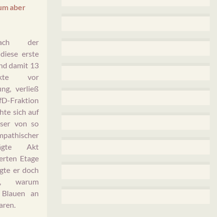
um aber
nach der
diese erste
nd damit 13
unkte vor
ng, verließ
fD-Fraktion
te sich auf
ser von so
athischer
rägte Akt
ierten Etage
igte er doch
ich, warum
 Blauen an
aren.