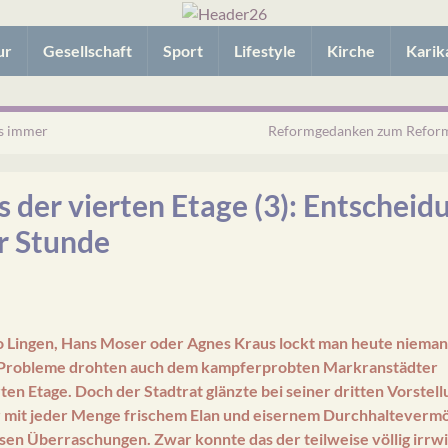
ur
Gesellschaft
Sport
Lifestyle
Kirche
Karik
s immer
Reformgedanken zum Reform
 der vierten Etage (3): Entschei
r Stunde
o Lingen, Hans Moser oder Agnes Kraus lockt man heute niema
e Probleme drohten auch dem kampferprobten Markranstädter
en Etage. Doch der Stadtrat glänzte bei seiner dritten Vorstel
 mit jeder Menge frischem Elan und eisernem Durchhalteverm
osen Überraschungen. Zwar konnte das der teilweise völlig irrw