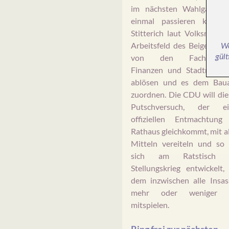
im nächsten Wahlgang n
einmal passieren kann, w
Stitterich laut Volksmund
Arbeitsfeld des Beigeordn
We
gült
von den Fachbereic
Finanzen und Stadtmarket
ablösen und es dem Bau
zuordnen. Die CDU will di
Putschversuch, der ei
offiziellen Entmachtung
Rathaus gleichkommt, mit a
Mitteln vereiteln und so 
sich am Ratstisch 
Stellungskrieg entwickelt,
dem inzwischen alle Insas
mehr oder weniger 
mitspielen.
Ring frei zur nächsten