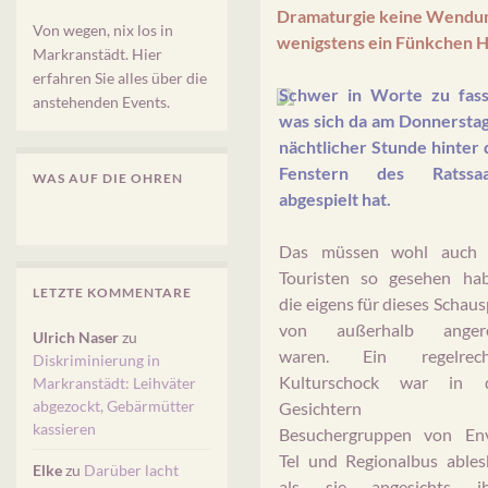
Dramaturgie keine Wendung
Von wegen, nix los in
wenigstens ein Fünkchen H
Markranstädt. Hier
erfahren Sie alles über die
Schwer in Worte zu fass
anstehenden Events.
was sich da am Donnerstag
nächtlicher Stunde hinter
Fenstern des Ratssaa
WAS AUF DIE OHREN
abgespielt hat.
Das müssen wohl auch 
Touristen so gesehen hab
LETZTE KOMMENTARE
die eigens für dieses Schaus
von außerhalb angere
Ulrich Naser
zu
waren. Ein regelrech
Diskriminierung in
Kulturschock war in 
Markranstädt: Leihväter
abgezockt, Gebärmütter
Gesichtern d
kassieren
Besuchergruppen von Env
Tel und Regionalbus ables
Elke
zu
Darüber lacht
als sie angesichts ih