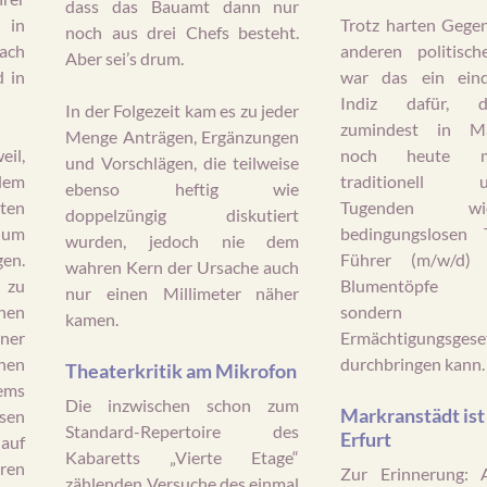
dass das Bauamt dann nur
e in
Trotz harten Gege
noch aus drei Chefs besteht.
nach
anderen politisc
Aber sei’s drum.
 in
war das ein eind
Indiz dafür, 
In der Folgezeit kam es zu jeder
zumindest in Ma
Menge Anträgen, Ergänzungen
il,
noch heute m
und Vorschlägen, die teilweise
dem
traditionell ur
ebenso heftig wie
en
Tugenden w
doppelzüngig diskutiert
 um
bedingungslosen
wurden, jedoch nie dem
en.
Führer (m/w/d) 
wahren Kern der Ursache auch
 zu
Blumentöpfe g
nur einen Millimeter näher
hen
sondern
kamen.
iner
Ermächtigungsgese
chen
durchbringen kann.
Theaterkritik am Mikrofon
ms
Die inzwischen schon zum
Markranstädt ist
sen
Standard-Repertoire des
Erfurt
 auf
Kabaretts „Vierte Etage“
ren
Zur Erinnerung:
zählenden Versuche des einmal