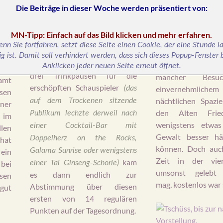
trotzdem gemacht werden
Die Beiträge in dieser Woche werden präsentiert von
:
och
Fünf Stunden Le
Es folgten Versuche von
kann.“
ill
Szenenapplaus.
Samt Präludium 
 das
MN-Tipp: Einfach auf das Bild klicken und mehr erfahren.
kulturkritische
eten
nn Sie fortfahren, setzt diese Seite einen Cookie, der eine Stunde l
Nach zwei Stunden und zehn
danach waren das
ig ist. Damit soll verhindert werden, dass sich dieses Popup-Fenster
hen
Minuten, unterbrochen von
fünf Stunden Lebens
Anklicken jeder neuen Seite erneut öffnet.
ing
drei Trinkpausen für die
mancher Besu
amt
erschöpften Schauspieler
(das
einvernehmlichem
esen
nächtlichen Spazi
auf dem Trockenen sitzende
ner
den Alten Frie
Publikum lechzte derweil nach
 im
wenigstens etwas
einer Cocktail-Bar mit
llen
Gewalt besser hä
Doppelherz on the Rocks,
hat
können. Doch auc
Galama Sunrise oder wenigstens
ein
Zeit in der vie
kam
 bei
einer Tai Ginseng-Schorle)
umsonst gelebt 
es dann endlich zur
sen
mag, kostenlos war s
Abstimmung über diesen
gut
ersten von 14 regulären
Punkten auf der Tagesordnung.