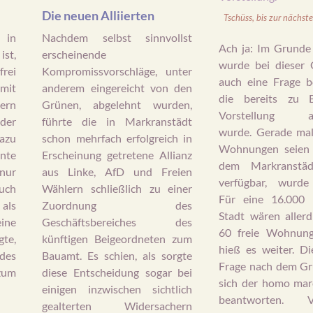
Die neuen Alliierten
Tschüss, bis zur nächste
 in
Nachdem selbst sinnvollst
Ach ja: Im Grund
ist,
erscheinende
wurde bei dieser 
rei
Kompromissvorschläge, unter
auch eine Frage b
mit
anderem eingereicht von den
die bereits zu 
ern
Grünen, abgelehnt wurden,
Vorstellung au
der
führte die in Markranstädt
wurde. Gerade mal
dazu
schon mehrfach erfolgreich in
Wohnungen seien 
nte
Erscheinung getretene Allianz
dem Markranstäd
nur
aus Linke, AfD und Freien
verfügbar, wurde 
uch
Wählern schließlich zu einer
Für eine 16.000 
 als
Zuordnung des
Stadt wären allerd
ine
Geschäftsbereiches des
60 freie Wohnung
te,
künftigen Beigeordneten zum
hieß es weiter. Di
des
Bauamt. Es schien, als sorgte
Frage nach dem G
zum
diese Entscheidung sogar bei
sich der homo mar
einigen inzwischen sichtlich
beantworten.
gealterten Widersachern