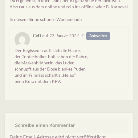
Da ergeben sich doch Dank der KI ganz neue Perspektiven.
Also raus aus dem online und rein ins offline, wie z.B. Karneval
In diesem Sinne schönes Wochenende
auf
#
CvD
27. Januar 2024
Antworten
Der Regisseur rauft sich die Haare,
der Tontechniker holt schon die Bahre,
die Maskenbildnerin, das Luder,
schnupft aus der Dose blankes Puder,
und im Filmriss schallt’s „Helau“
beim Kino mit dem KFV.
Schreibe einen Kommentar
Deine Email-Adresse wird nicht veröffentlicht.