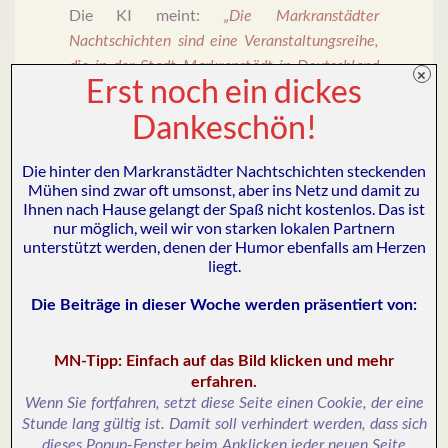
Die KI meint:
„Die Markranstädter
Nachtschichten sind eine Veranstaltungsreihe,
die in der Stadt Markranstädt in Deutschland
×
Erst noch ein dickes
stattfindet. Es handelt sich um eine Reihe von
Dankeschön!
kulturellen Veranstaltungen, die in den Abend-
und Nachtstunden stattfinden. Dabei gibt es
verschiedene Programmpunkte wie Konzerte,
Die hinter den Markranstädter Nachtschichten steckenden
Mühen sind zwar oft umsonst, aber ins Netz und damit zu
Theateraufführungen, Lesungen und vieles
Ihnen nach Hause gelangt der Spaß nicht kostenlos. Das ist
mehr. Die Markranstädter Nachtschichten
nur möglich, weil wir von starken lokalen Partnern
bieten den Besuchern die Möglichkeit, die
unterstützt werden, denen der Humor ebenfalls am Herzen
liegt.
Stadt und ihre kulturelle Vielfalt auch
außerhalb der üblichen Öffnungszeiten zu
Die Beiträge in dieser Woche werden präsentiert von
:
erleben.“
MN-Tipp: Einfach auf das Bild klicken und mehr
„Übliche Öffnungszeiten“
erfahren.
Was in den Nachtstunden kulturell so bei uns
Wenn Sie fortfahren, setzt diese Seite einen Cookie, der eine
los ist, hatten wir schon vorher gewusst. Aber
Stunde lang gültig ist. Damit soll verhindert werden, dass sich
zumindest ist es doch ganz nett formuliert,
dieses Popup-Fenster beim Anklicken jeder neuen Seite