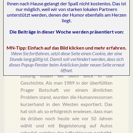
Ihnen nach Hause gelangt der Spaß nicht kostenlos. Das ist
nur möglich, weil wir von starken lokalen Partnern
Ähnlich dramatisch ist das zweite Problem.
unterstützt werden, denen der Humor ebenfalls am Herzen
Das Konzept der Zwischenlagerung von
liegt.
Kindern an einem dafür vorgesehenen Ort
Die Beiträge in dieser Woche werden präsentiert von
:
provoziert irgendwann die gleiche Frage wie
der finale Umgang mit atomaren Abfällen: Es
fehlt ein Endlager. Also wohin mit der
MN-Tipp: Einfach auf das Bild klicken und mehr erfahren.
Wenn Sie fortfahren, setzt diese Seite einen Cookie, der eine
aufgegebenen Brut?
Stunde lang gültig ist. Damit soll verhindert werden, dass sich
dieses Popup-Fenster beim Anklicken jeder neuen Seite erneut
MN-Tipp für die ganze Gesellschaft:
Die
öffnet.
Lösung finden wir beim Blick in die
Geschichte. Als man 1989 in der überfüllten
Prager Botschaft vor einem ähnlichen
Problem stand, wurden die Humanressorcen
kurzerhand in den Westen exportiert. Das
hat sich als so erfolgreich erwiesen, dass man
da drüben noch heute wie vor 50 Jahren
wählt und mit Begeisterung auf Autos
schwört, welches der luftschleusen nachgibt.