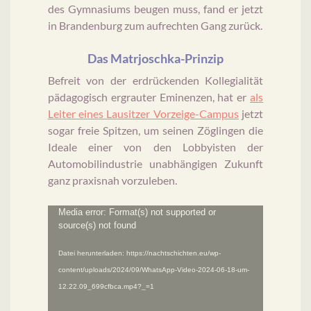
des Gymnasiums beugen muss, fand er jetzt
in Brandenburg zum aufrechten Gang zurück.
Das Matrjoschka-Prinzip
Befreit von der erdrückenden Kollegialität
pädagogisch ergrauter Eminenzen, hat er
als
Leiter eines Lausitzer Vorzeige-Campus
jetzt
sogar freie Spitzen, um seinen Zöglingen die
Ideale einer von den Lobbyisten der
Automobilindustrie unabhängigen Zukunft
ganz praxisnah vorzuleben.
Video-
Media error: Format(s) not supported or
source(s) not found
Player
Datei herunterladen: https://nachtschichten.eu/wp-
content/uploads/2024/09/WhatsApp-Video-2024-06-18-um-
12.22.09_699cfbca.mp4?_=1