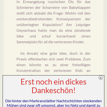
In Ermangelung russischen Öls für das
Schmieren der Scharniere von Babyklappen
stellt sich alsbald die Frage: Wohin mit den
existenzbedrohenden Konsequenzen der
unüberlegten Kopulation? Am Leipziger
Geyserhaus hatte man da eine zündende
Idee und schuf kurzerhand einen
Sammelplatz für all die verlorenen Kinder.
Im Ansatz eine gute Idee, doch in der
Praxis offenbarten sich zwei Probleme. Zum
einen könnte es zu einer freiwilligen
Konzentration der verlorenen Kids an
diesem Ort nur kommen, wenn diese das
×
Erst noch ein dickes
Schild auch lesen könnten. Das wiederum
würde eine Art Grundbildung voraussetzen,
Dankeschön!
deren Scheitern sich die Gesellschaft als
Konsequenz aus dem Herbst 1989 nicht
Die hinter den Markranstädter Nachtschichten steckenden
ohne Grund auf ihre Fahnen geschrieben hat.
Mühen sind zwar oft umsonst, aber ins Netz und damit zu